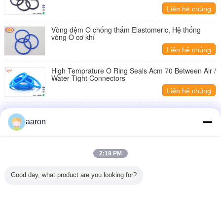
Liên hệ chúng
tôi
Vòng đệm O chống thấm Elastomeric, Hệ thống
vòng O cơ khí
Liên hệ chúng
tôi
High Temprature O Ring Seals Acm 70 Between Air /
Water Tight Connectors
Liên hệ chúng
tôi
Công nghiệp cao áp PU O Ring Max -50 kéo dài cho
thủy lực Seal
aaron
Liên hệ chúng
tôi
Đầy màu sắc hóa chất tự động O Ring dầu nhiên liệu
2:19 PM
kháng chuyên nghiệp Hnbr 70
Liên hệ chúng
Good day, what product are you looking for?
tôi
1 / 5