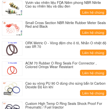
Vươn vào nhiên liệu FDA Niêm phong NBR Nitrile
Cao su nhiên liệu và dầu đen
Liên hệ chúng
tôi
Small Cross Section NBR Nitrile Rubber Meter Seals
Red and Black
Liên hệ chúng
tôi
ORK Metric O - Vòng đệm cho ô tô, Nhẫn O nhiệt độ
cao IIR 70
Liên hệ chúng
tôi
ACM 70 Rubber O Ring Seals For Connector ,
Colored Orings Wear Resistant
Liên hệ chúng
tôi
Cao su vòng PU 90 O dùng cho súng bắn bi Carbon
Dioxide Độ kín khí
Liên hệ chúng
tôi
Custom High Temp O Ring Seals Shock Proof For
Pneumatic / Fuel Injector