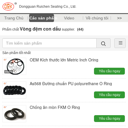
Dongguan Ruichen Sealing Co., Ltd.
Trang Chủ
Các sản phẩm
Video
Về chúng tôi
>>
Vòng đệm con dấu
Phẩm chất
supplier.
(44)
Sản phẩm tốt nhất
OEM Kích thước lớn Metric Inch Oring
Yêu cầu ngay
As568 Đường chuẩn PU polyurethane O Ring
Yêu cầu ngay
Chống ăn mòn FKM O Ring
Yêu cầu ngay