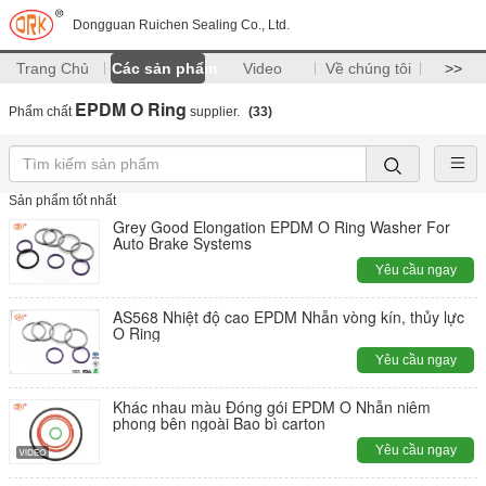
Dongguan Ruichen Sealing Co., Ltd.
Trang Chủ
Các sản phẩm
Video
Về chúng tôi
>>
EPDM O Ring
Phẩm chất
supplier.
(33)
Sản phẩm tốt nhất
Grey Good Elongation EPDM O Ring Washer For
Auto Brake Systems
Yêu cầu ngay
AS568 Nhiệt độ cao EPDM Nhẫn vòng kín, thủy lực
O Ring
Yêu cầu ngay
Khác nhau màu Đóng gói EPDM O Nhẫn niêm
phong bên ngoài Bao bì carton
Yêu cầu ngay