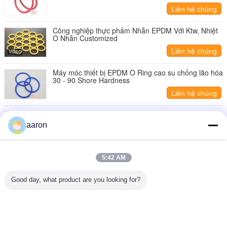
Liên hệ chúng
tôi
Công nghiệp thực phẩm Nhẫn EPDM Với Ktw, Nhiệt
O Nhẫn Customized
Liên hệ chúng
tôi
Máy móc thiết bị EPDM O Ring cao su chống lão hóa
30 - 90 Shore Hardness
Liên hệ chúng
tôi
Phòng chống ozone EPDM hoặc công nghiệp Min
300 % kéo dài cuối cùng
aaron
Liên hệ chúng
tôi
ORK Màu nước Epdm O Ring Niêm phong, cao áp O
5:42 AM
Nhẫn ISO9001 FDA
Liên hệ chúng
Good day, what product are you looking for?
tôi
1 / 4