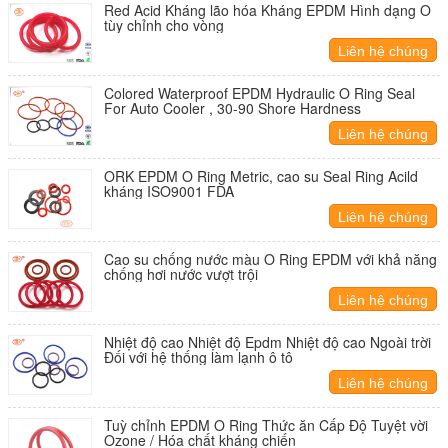
Red Acid Kháng lão hóa Kháng EPDM Hình dạng O
tùy chỉnh cho vòng
Liên hệ chúng
tôi
Colored Waterproof EPDM Hydraulic O Ring Seal
For Auto Cooler , 30-90 Shore Hardness
Liên hệ chúng
tôi
ORK EPDM O Ring Metric, cao su Seal Ring Acild
kháng ISO9001 FDA
Liên hệ chúng
tôi
Cao su chống nước màu O Ring EPDM với khả năng
chống hơi nước vượt trội
Liên hệ chúng
tôi
Nhiệt độ cao Nhiệt độ Epdm Nhiệt độ cao Ngoài trời
Đối với hệ thống làm lạnh ô tô
Liên hệ chúng
tôi
Tuỳ chỉnh EPDM O Ring Thức ăn Cấp Độ Tuyệt vời
Ozone / Hóa chất kháng chiến